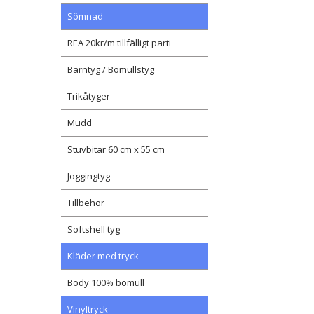
Sömnad
REA 20kr/m tillfälligt parti
Barntyg / Bomullstyg
Trikåtyger
Mudd
Stuvbitar 60 cm x 55 cm
Joggingtyg
Tillbehör
Softshell tyg
Kläder med tryck
Body 100% bomull
Vinyltryck