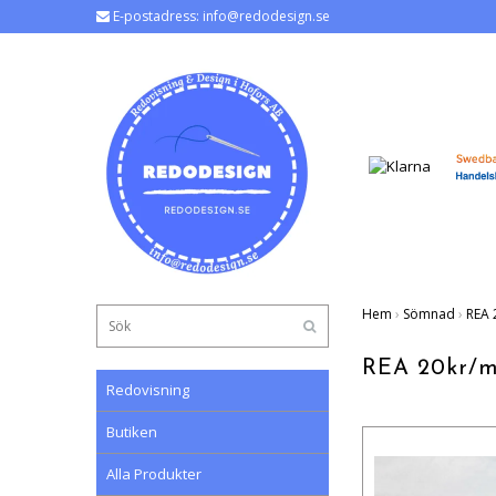
E-postadress:
info@redodesign.se
Hem
›
Sömnad
›
REA 2
REA 20kr/m t
Redovisning
Butiken
Alla Produkter