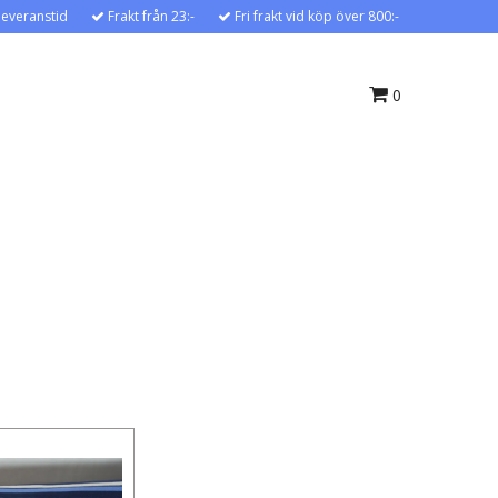
leveranstid
Frakt från 23:-
Fri frakt vid köp över 800:-
0