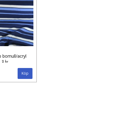
bb bomull/acryl
2 kr