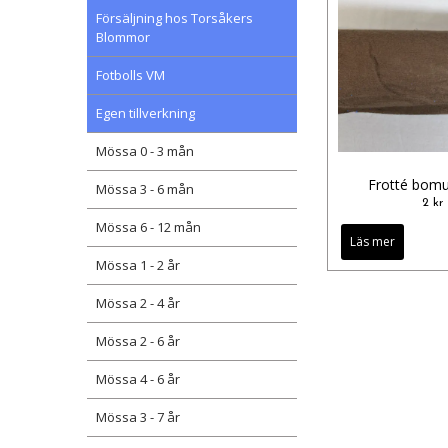
Försäljning hos Torsåkers
Blommor
Fotbolls VM
Egen tillverkning
Mössa 0 - 3 mån
Frotté bomu
Mössa 3 - 6 mån
2 kr
Mössa 6 - 12 mån
Läs mer
Mössa 1 - 2 år
Mössa 2 - 4 år
Mössa 2 - 6 år
Mössa 4 - 6 år
Mössa 3 - 7 år