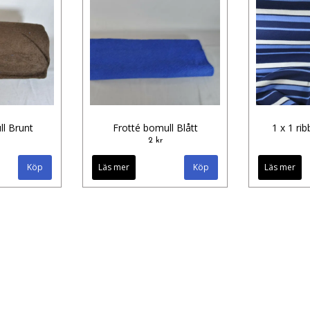
ll Brunt
Frotté bomull Blått
1 x 1 ri
2 kr
Läs mer
Läs mer