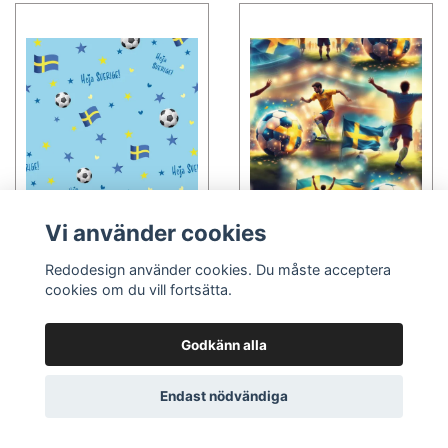
Vi använder cookies
Fotbolls-VM - Hej
Fotbolls-VM - Game on
Redodesign använder cookies. Du måste acceptera
17 kr
17 kr
cookies om du vill fortsätta.
Läs mer
Läs mer
Godkänn alla
Endast nödvändiga