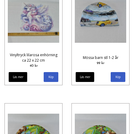
Vinyltryck lilarosa enhörning
Mössa barn stl 1-2 år
ca 22 x 22 cm
99 kr
40 kr
Läs mer
Läs mer