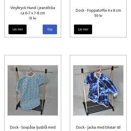
Vinyltryck Hund i jeansficka
Dock - Foppatoffla 4 x 8 cm
ca 6-7 x 7-8 cm
50 kr
15 kr
Läs mer
Köp
Läs mer
Dock - Sovpåse ljusblå med
Dock - Jacka med blixtar stl