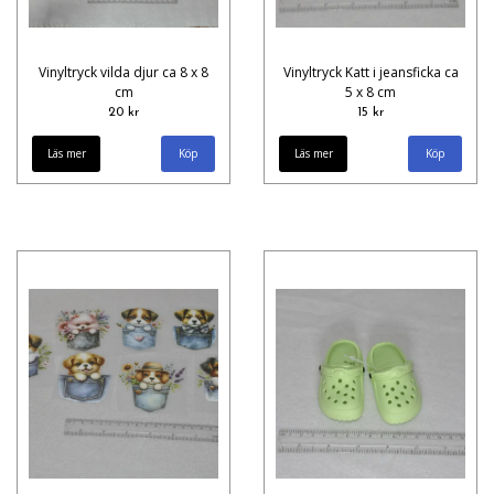
Vinyltryck vilda djur ca 8 x 8
Vinyltryck Katt i jeansficka ca
cm
5 x 8 cm
20 kr
15 kr
Läs mer
Köp
Läs mer
Köp