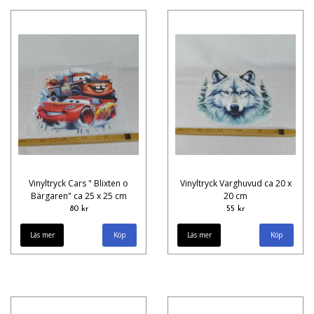
Vinyltryck Cars " Blixten o
Vinyltryck Varghuvud ca 20 x
Bärgaren" ca 25 x 25 cm
20 cm
80 kr
55 kr
Läs mer
Läs mer