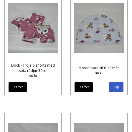
Dock - Tröja o shorts med
Mössa barn stl 6-12 mån
söta rådjur 30cm
99 kr
90 kr
Läs mer
Läs mer