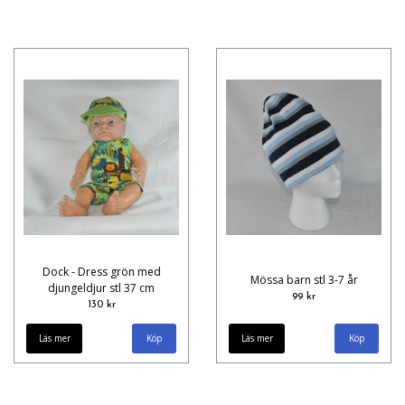
Dock - Dress grön med
Mössa barn stl 3-7 år
djungeldjur stl 37 cm
99 kr
130 kr
Läs mer
Läs mer