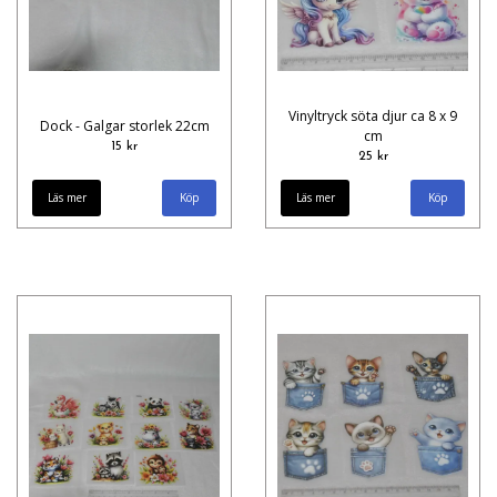
Vinyltryck söta djur ca 8 x 9
Dock - Galgar storlek 22cm
cm
15 kr
25 kr
Läs mer
Köp
Läs mer
Köp