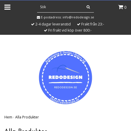
0
E-postadress:
info@redodesign.se
2-4 dagar leveranstid
Frakt från 23:-
Fri frakt vid köp över 800:-
Hem
›
Alla Produkter