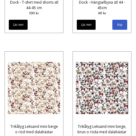
Dock - T-shirt med shorts stl
Dock - Hängselbyxa stl 44 -
44-45 cm
45cm
100 kr
90 kr
Läs mer
Läs mer
Trikåtyg Leksand mini beige
Trikåtyg Leksand mini beige,
o röd med dalahästar
brun o röda med dalahästar