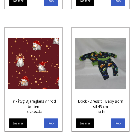
Läs mer
Läs mer
Trikåtyg Stjärnglans vinröd
Dock - Dress till Baby Born
botten
stl 43 cm
14 kr
27 kr
110 kr
Läs mer
Läs mer