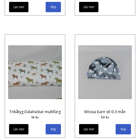
Läs mer
Läs mer
Trikåtyg Dalahästar multifärg
Mössa barn stl 0-3 mån
16 kr
59 kr
Läs mer
Läs mer