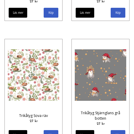
27 kr
27 kr
Läs mer
Läs mer
Trikåtyg Stjärnglans grå
Trikåtyg Sova räv
botten
27 kr
27 kr