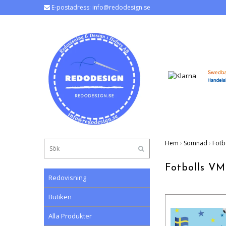
E-postadress:
info@redodesign.se
Hem
›
Sömnad
›
Fotb
Fotbolls VM
Redovisning
Butiken
Alla Produkter