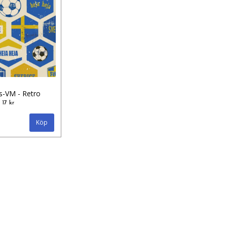
s-VM - Retro
17 kr