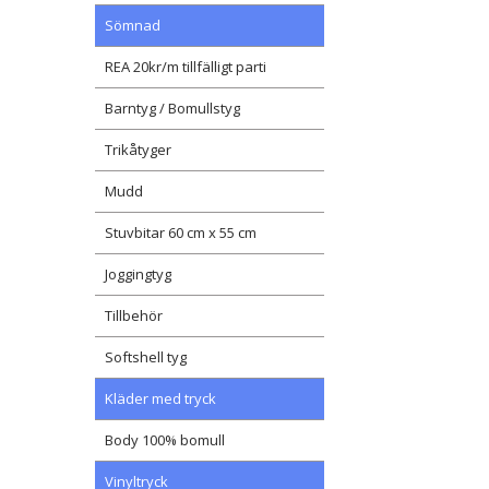
Sömnad
REA 20kr/m tillfälligt parti
Barntyg / Bomullstyg
Trikåtyger
Mudd
Stuvbitar 60 cm x 55 cm
Joggingtyg
Tillbehör
Softshell tyg
Kläder med tryck
Body 100% bomull
Vinyltryck