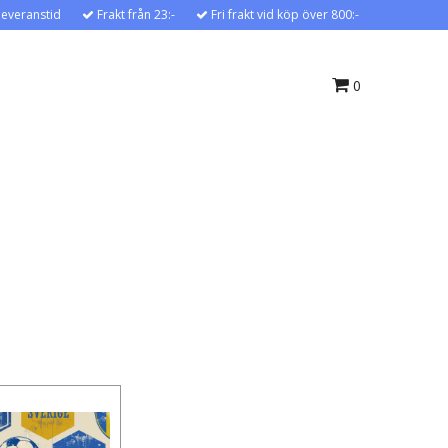
leveranstid
Frakt från 23:-
Fri frakt vid köp över 800:-
0