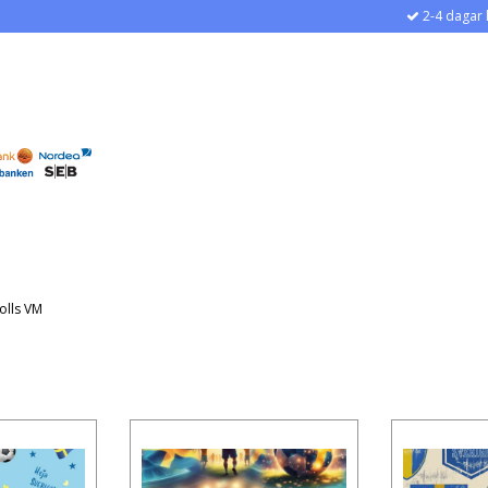
2-4 dagar 
olls VM