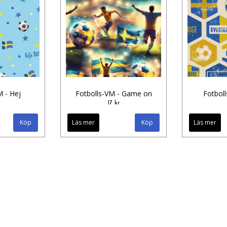
M - Hej
Fotbolls-VM - Game on
Fotboll
17 kr
Läs mer
Läs mer