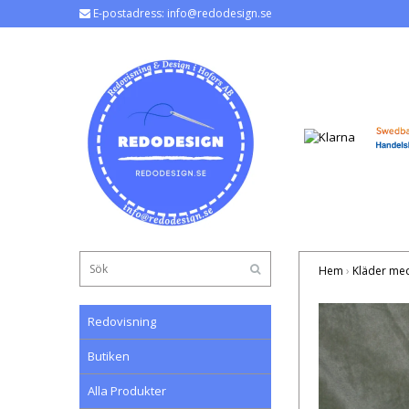
E-postadress:
info@redodesign.se
Hem
›
Kläder med
Redovisning
Butiken
Alla Produkter