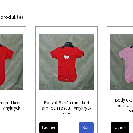
 produkter
Body 0-3
n med kort
Body 0-3 mån med kort
ärm och 
 vinyltryck
ärm och rosett i vinyltryck
vi
75 kr
Läs mer
Köp
Läs mer