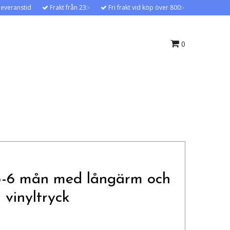
leveranstid
Frakt från 23:-
Fri frakt vid köp över 800:-
0
3-6 mån med långärm och
i vinyltryck