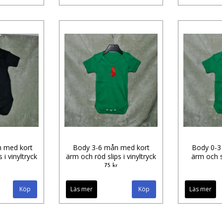
 med kort
Body 3-6 mån med kort
Body 0-3
 i vinyltryck
ärm och röd slips i vinyltryck
ärm och sl
75 kr
Köp
Läs mer
Köp
Läs mer