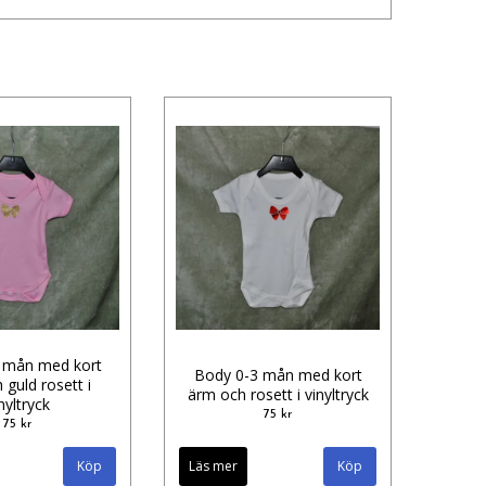
 mån med kort
Body 0-3 mån med kort
guld rosett i
ärm och rosett i vinyltryck
nyltryck
75 kr
75 kr
Köp
Läs mer
Köp