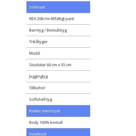
Sömnad
REA 20kr/m tillfälligt parti
Barntyg / Bomullstyg
Trikåtyger
Mudd
Stuvbitar 60 cm x 55 cm
Joggingtyg
Tillbehör
Softshell tyg
Kläder med tryck
Body 100% bomull
Vinyltryck