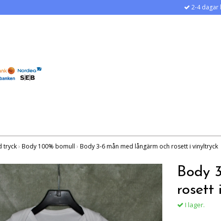
2-4 dagar 
 tryck
›
Body 100% bomull
›
Body 3-6 mån med långärm och rosett i vinyltryck
Body 
rosett 
I lager.