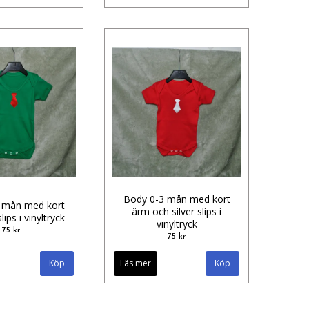
Body 0-3 mån med kort
 mån med kort
ärm och silver slips i
ips i vinyltryck
vinyltryck
75 kr
75 kr
Köp
Läs mer
Köp