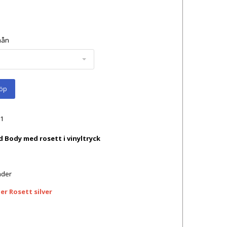
mån
öp
1
d Body med rosett i vinyltryck
ader
er Rosett silver