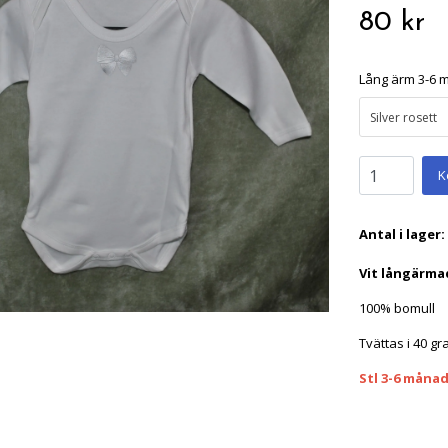
80 kr
Lång ärm 3-6 
Silver rosett
K
Antal i lager:
Vit långärma
100% bomull
Tvättas i 40 gr
Stl 3-6 månad