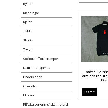
Byxor
Klänningar
Kjolar
Tights
Shorts
Tröjor
Sockor/tofflor/strumpor
Nattlinne/pyjamas
Body 6-12 mån
ärm och röd slips
Underkläder
75 kr
Overaller
Läs mer
Mössor
REA 2:a sortering / skönhetsfel