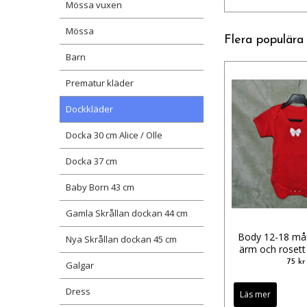
Mössa vuxen
Mössa
Flera populära
Barn
Prematur kläder
Dockkläder
Docka 30 cm Alice / Olle
Docka 37 cm
Baby Born 43 cm
Gamla Skrållan dockan 44 cm
Body 12-18 må
Nya Skrållan dockan 45 cm
ärm och rosett i
75 kr
Galgar
Dress
Läs mer