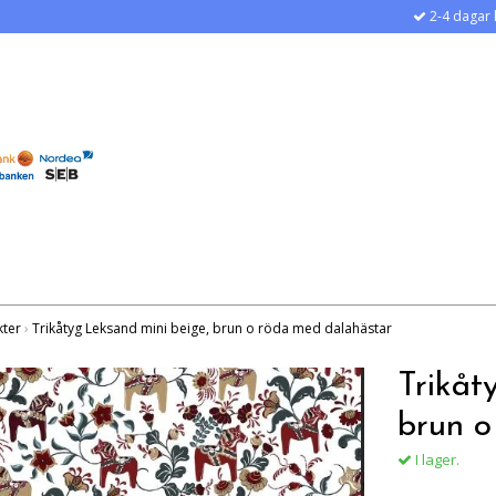
2-4 dagar 
kter
›
Trikåtyg Leksand mini beige, brun o röda med dalahästar
Trikåt
brun o
I lager.