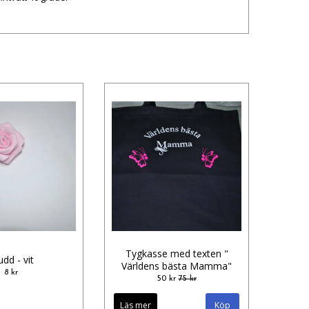
Tygkasse med texten "
dd - vit
Världens bästa Mamma"
8 kr
50 kr
75 kr
Läs mer