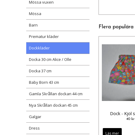
Mössa vuxen
Mössa
Barn
Flera populära
Prematur kläder
Dockkläder
Docka 30 cm Alice / Olle
Docka 37 cm
Baby Born 43 cm
Gamla Skrållan dockan 44 cm
Nya Skrållan dockan 45 cm
Dock - Kjol 
Galgar
40 kr
Dress
Läs mer