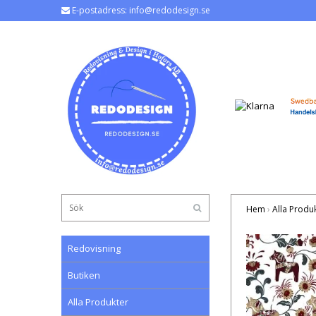
E-postadress:
info@redodesign.se
Hem
›
Alla Produ
Redovisning
Butiken
Alla Produkter