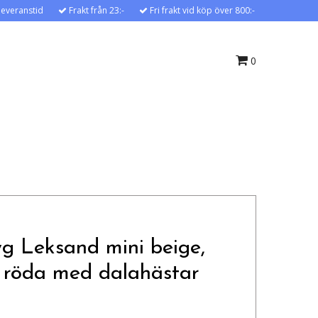
leveranstid
Frakt från 23:-
Fri frakt vid köp över 800:-
0
yg Leksand mini beige,
 röda med dalahästar