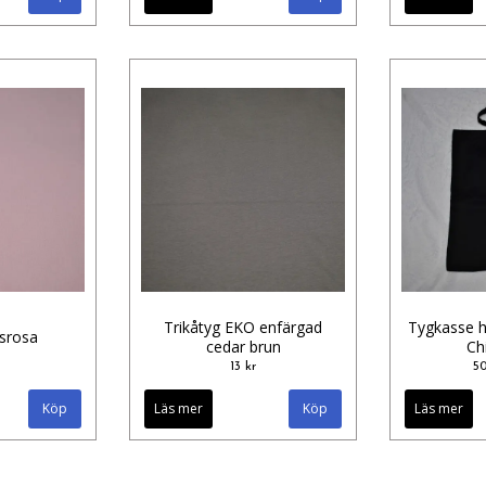
Trikåtyg EKO enfärgad
Tygkasse h
usrosa
cedar brun
Ch
13 kr
50
Läs mer
Läs mer