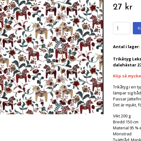
27 kr
K
Antal i lager:
Trikåtyg Lek
dalahästar
2
Köp så mycket
Trikåtyg i en t
lämpar sig både
Passar jättefint
Det är mjukt, f
Vikt 200 g
Bredd 150 cm
Material 95 % 
Mönstrad
Tvättråd: Mask