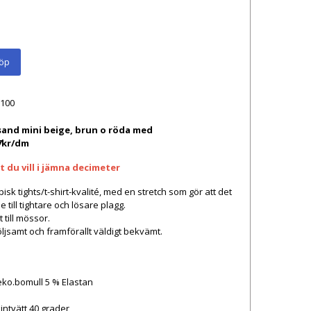
öp
100
sand mini beige, brun o röda med
7kr/dm
 du vill i
jämna
decimeter
ypisk tights/t-shirt-kvalité, med en stretch som gör att det
 till tightare och lösare plagg.
 till mössor.
öljsamt och framförallt väldigt bekvämt.
eko.bomull 5 % Elastan
intvätt 40 grader