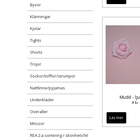
Byxor
Klänningar
Kjolar
Tights
Shorts
Tröjor
Sockor/tofflor/strumpor
Nattlinne/pyjamas
Mudd - lj
Underkläder
8 kr
Overaller
Läs mer
Mössor
REA 2:a sortering / skönhetsfel