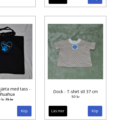
järta med tass -
Dock - T-shirt stl 37 cm
ihuahua
50 kr
 kr
75 kr
Läs mer