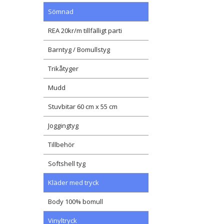
Sömnad
REA 20kr/m tillfälligt parti
Barntyg / Bomullstyg
Trikåtyger
Mudd
Stuvbitar 60 cm x 55 cm
Joggingtyg
Tillbehör
Softshell tyg
Kläder med tryck
Body 100% bomull
Vinyltryck