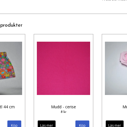
 produkter
stl 44 cm
Mudd - cerise
Mu
8 kr
Läs mer
Läs mer