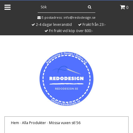
0
E-postadress:
info@redodesign.se
2-4 dagar leveranstid
Frakt från 23:-
Fri frakt vid köp över 800:-
Hem
›
Alla Produkter
›
Mössa vuxen stl 56