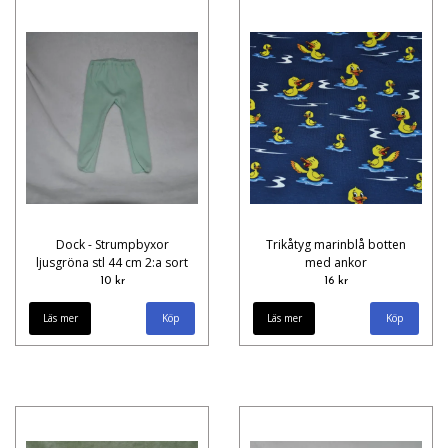
Dock - Strumpbyxor
Trikåtyg marinblå botten
ljusgröna stl 44 cm 2:a sort
med ankor
10 kr
16 kr
Läs mer
Läs mer