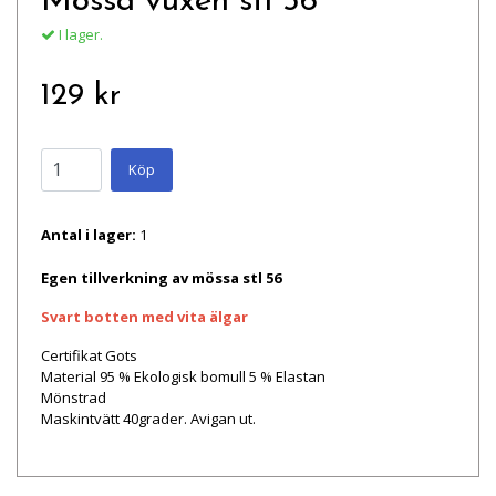
Mössa vuxen stl 56
I lager.
129 kr
Köp
Antal i lager:
1
Egen tillverkning av mössa stl 56
Svart botten med vita älgar
Certifikat Gots
Material 95 % Ekologisk bomull 5 % Elastan
Mönstrad
Maskintvätt 40grader. Avigan ut.