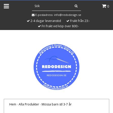
0
E-postadress:
info@redodesign.se
2-4 dagar leveranstid
Frakt från 23:-
Fri frakt vid köp över 800:-
Hem
›
Alla Produkter
›
Mössa barn stl 3-7 år