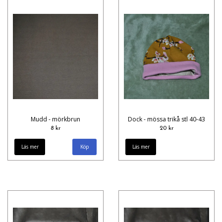
Mudd - mörkbrun
Dock - mössa trikå stl 40-43
8 kr
20 kr
Läs mer
Läs mer