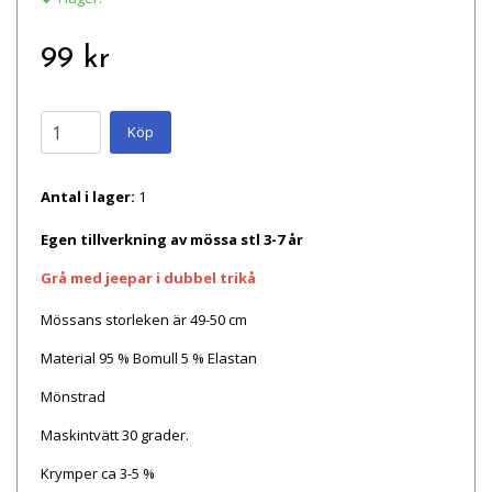
99 kr
Köp
Antal i lager:
1
Egen tillverkning av mössa stl 3-7 år
Grå med jeepar i dubbel
trik
å
Mössans storleken är 49-50 cm
Material 95 % Bomull 5 % Elastan
Mönstrad
Maskintvätt 30 grader.
Krymper ca 3-5 %