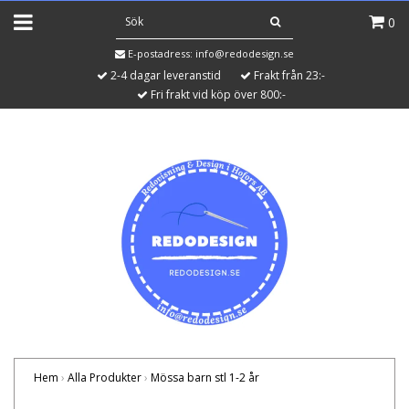
0
E-postadress:
info@redodesign.se
2-4 dagar leveranstid
Frakt från 23:-
Fri frakt vid köp över 800:-
Hem
›
Alla Produkter
›
Mössa barn stl 1-2 år