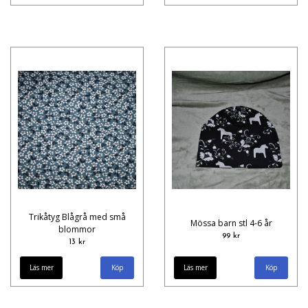
Trikåtyg Blågrå med små
Mössa barn stl 4-6 år
blommor
99 kr
13 kr
Läs mer
Läs mer