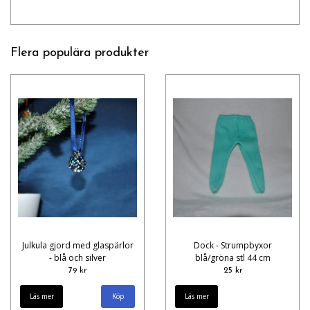
Flera populära produkter
Julkula gjord med glaspärlor
Dock - Strumpbyxor
- blå och silver
blå/gröna stl 44 cm
79 kr
25 kr
Läs mer
Läs mer