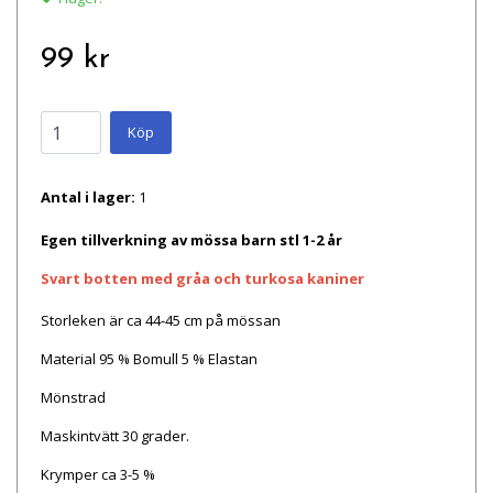
99 kr
Köp
Antal i lager:
1
Egen tillverkning av mössa barn stl 1-2 år
Svart botten me
d gråa och turkosa kaniner
Storleken är ca 44-45 cm på mössan
Material 95 % Bomull 5 % Elastan
Mönstrad
Maskintvätt 30 grader.
Krymper ca 3-5 %