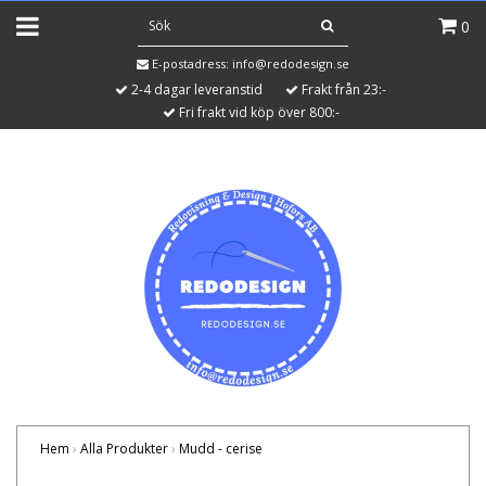
0
E-postadress:
info@redodesign.se
2-4 dagar leveranstid
Frakt från 23:-
Fri frakt vid köp över 800:-
Hem
›
Alla Produkter
›
Mudd - cerise