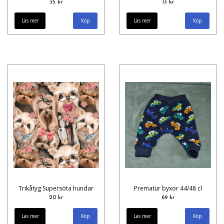
35 kr
13 kr
Läs mer
Läs mer
Köp
Trikåtyg Supersöta hundar
Prematur byxor 44/48 cl
20 kr
69 kr
Läs mer
Läs mer