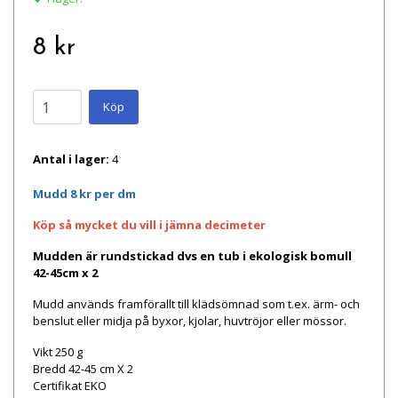
8 kr
Köp
Antal i lager:
4
Mudd 8 kr per dm
Köp så mycket du vill i
jämna
decimeter
Mudden är rundstickad dvs en tub i ekologisk bomull
42-45cm x 2
Mudd används framförallt till klädsömnad som t.ex. ärm- och
benslut eller midja på byxor, kjolar, huvtröjor eller mössor.
Vikt 250 g
Bredd 42-45 cm X 2
Certifikat EKO