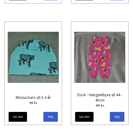
Dock - Hängselbyxa stl 44 -
Mössa barn stl 2-4 år
45cm
99 kr
90 kr
Läs mer
Läs mer