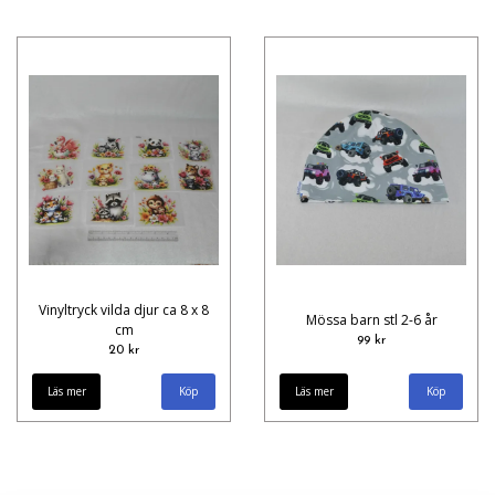
Vinyltryck vilda djur ca 8 x 8
Mössa barn stl 2-6 år
cm
99 kr
20 kr
Läs mer
Köp
Läs mer