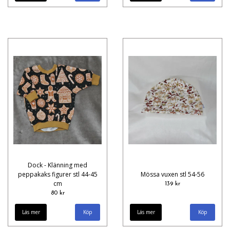
Dock - Klänning med
peppakaks figurer stl 44-45
Mössa vuxen stl 54-56
cm
139 kr
80 kr
Läs mer
Läs mer