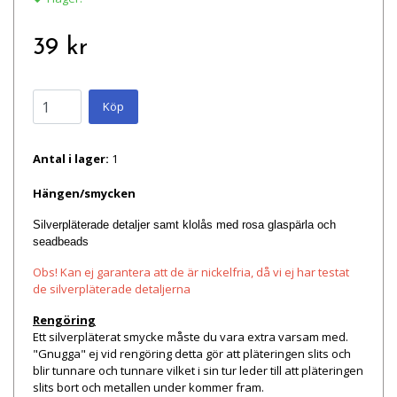
39 kr
Köp
Antal i lager:
1
Hängen/smycken
Silverpläterade detaljer samt klolås med rosa glaspärla och
seadbeads
Obs! Kan ej garantera att de är nickelfria, då vi ej har testat
de silverpläterade detaljerna
Rengöring
Ett silverpläterat smycke måste du vara extra varsam med.
"Gnugga" ej vid rengöring detta gör att pläteringen slits och
blir tunnare och tunnare vilket i sin tur leder till att pläteringen
slits bort och metallen under kommer fram.