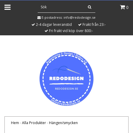
0
E-postadress:
info@redodesign.se
2-4 dagar leveranstid
Frakt från 23:-
Fri frakt vid köp över 800:-
Hem
›
Alla Produkter
›
Hängen/smycken