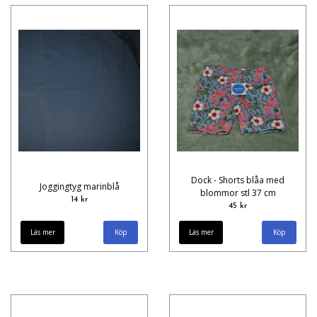
Dock - Shorts blåa med
Joggingtyg marinblå
blommor stl 37 cm
14 kr
45 kr
Läs mer
Läs mer