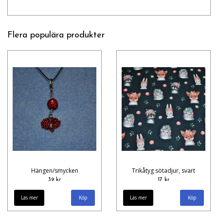
Flera populära produkter
Hängen/smycken
Trikåtyg sötadjur, svart
39 kr
17 kr
Läs mer
Läs mer