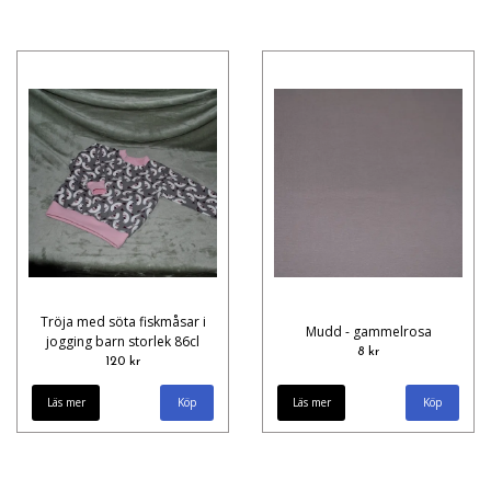
Tröja med söta fiskmåsar i
Mudd - gammelrosa
jogging barn storlek 86cl
8 kr
120 kr
Läs mer
Läs mer