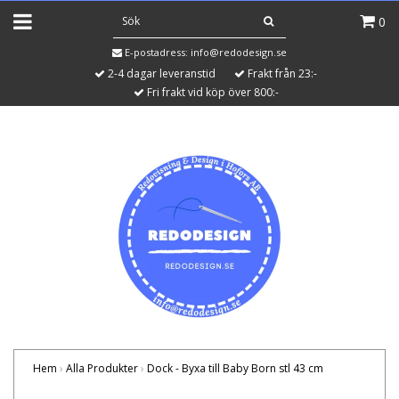
0
E-postadress:
info@redodesign.se
2-4 dagar leveranstid
Frakt från 23:-
Fri frakt vid köp över 800:-
Hem
›
Alla Produkter
›
Dock - Byxa till Baby Born stl 43 cm