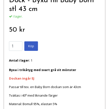
Dock - Byxa till Baby Born
stl 43 cm
I lager.
50 kr
Köp
Antal i lager:
1
Byxa i trikåtyg med svart grå vit mönster
Dockan ingår EJ
Passar till tex. en Baby Born dockan som är 43cm
o
Tvättas i 40
med liknande färger
Material
: Bomull 95%, elastan 5%