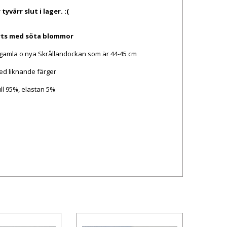
yvärr slut i lager. :(
rts med söta blommor
ll gamla o nya Skrållandockan som är 44-45 cm
d liknande färger
ll 95%, elastan 5%