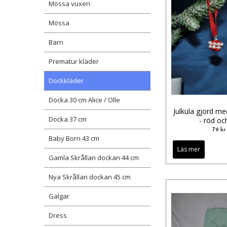
Mössa vuxen
Mössa
Barn
Prematur kläder
Dockkläder
Docka 30 cm Alice / Olle
Julkula gjord me
Docka 37 cm
- röd och
79 kr
Baby Born 43 cm
Läs mer
Gamla Skrållan dockan 44 cm
Nya Skrållan dockan 45 cm
Galgar
Dress