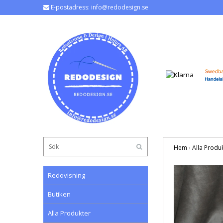
E-postadress:
info@redodesign.se
Hem
›
Alla Produ
Redovisning
Butiken
Alla Produkter