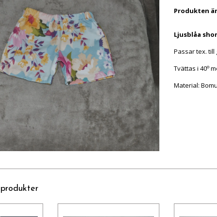
Produkten är t
Ljusblåa sho
Passar tex. ti
o
Tvättas i 40
me
Material
: Bomu
 produkter