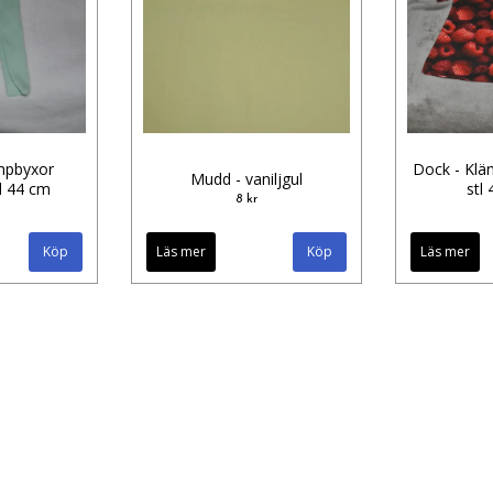
mpbyxor
Dock - Klä
Mudd - vaniljgul
tl 44 cm
stl
8 kr
Köp
Läs mer
Läs mer