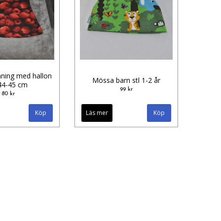
nning med hallon
Mössa barn stl 1-2 år
 44-45 cm
99 kr
80 kr
Läs mer