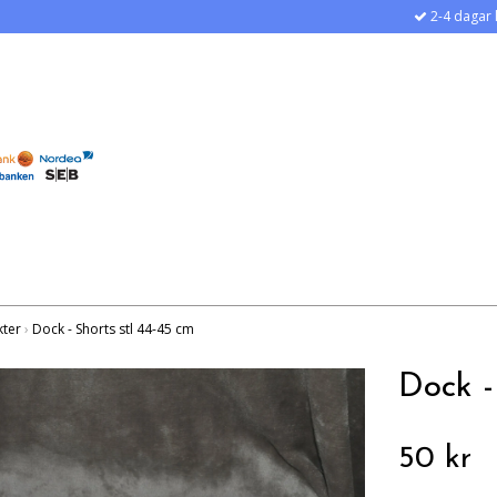
2-4 dagar 
kter
›
Dock - Shorts stl 44-45 cm
Dock -
50 kr