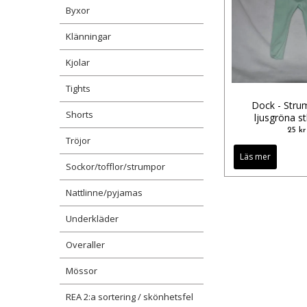
Byxor
Klänningar
Kjolar
Tights
Dock - Stru
Shorts
ljusgröna s
25 kr
Tröjor
Läs mer
Sockor/tofflor/strumpor
Nattlinne/pyjamas
Underkläder
Overaller
Mössor
REA 2:a sortering / skönhetsfel