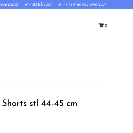
leveranstid
Frakt från 23:-
Fri frakt vid köp över 800:-
0
 Shorts stl 44-45 cm