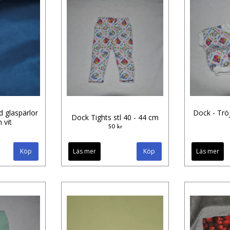
d glaspärlor
Dock - Tröj
Dock Tights stl 40 - 44 cm
 vit
50 kr
Läs mer
Läs mer