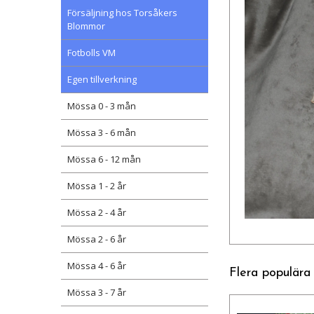
Försäljning hos Torsåkers
Blommor
Fotbolls VM
Egen tillverkning
Mössa 0 - 3 mån
Mössa 3 - 6 mån
Mössa 6 - 12 mån
Mössa 1 - 2 år
Mössa 2 - 4 år
Mössa 2 - 6 år
Mössa 4 - 6 år
Flera populära
Mössa 3 - 7 år