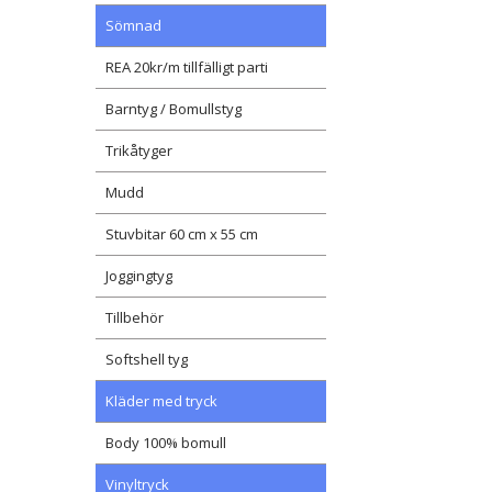
Sömnad
REA 20kr/m tillfälligt parti
Barntyg / Bomullstyg
Trikåtyger
Mudd
Stuvbitar 60 cm x 55 cm
Joggingtyg
Tillbehör
Softshell tyg
Kläder med tryck
Body 100% bomull
Vinyltryck