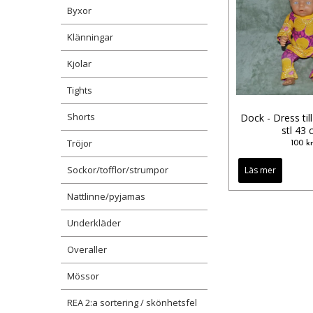
Byxor
Klänningar
Kjolar
Tights
Shorts
Dock - Dress ti
stl 43
Tröjor
100 kr
Sockor/tofflor/strumpor
Läs mer
Nattlinne/pyjamas
Underkläder
Overaller
Mössor
REA 2:a sortering / skönhetsfel