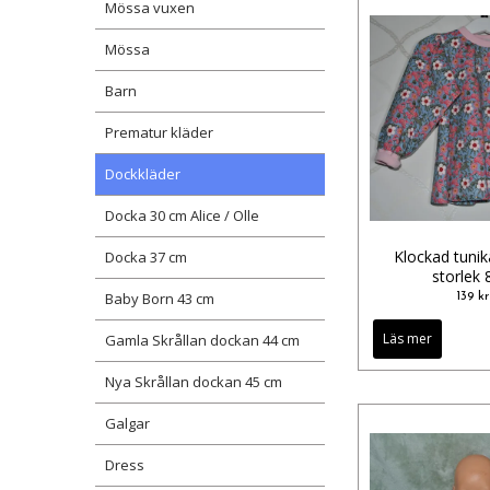
Mössa vuxen
Mössa
Barn
Prematur kläder
Dockkläder
Docka 30 cm Alice / Olle
Klockad tunika
Docka 37 cm
storlek 
Baby Born 43 cm
139 kr
Läs mer
Gamla Skrållan dockan 44 cm
Nya Skrållan dockan 45 cm
Galgar
Dress