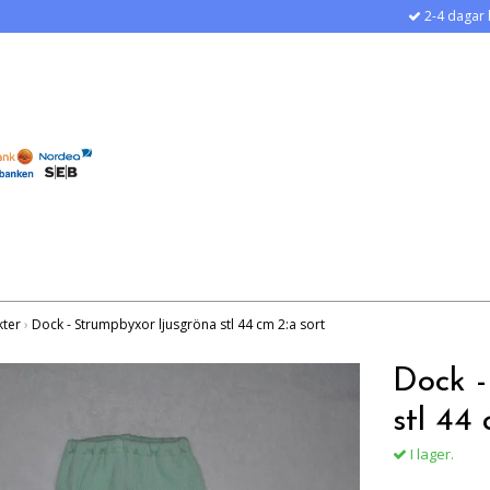
2-4 dagar 
kter
›
Dock - Strumpbyxor ljusgröna stl 44 cm 2:a sort
Dock -
stl 44 
I lager.