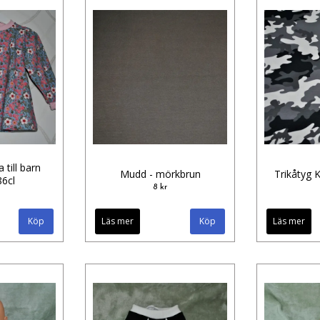
 till barn
Mudd - mörkbrun
Trikåtyg 
86cl
8 kr
Läs mer
Läs mer