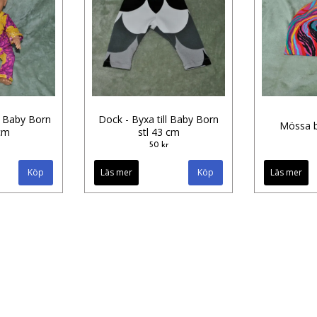
ll Baby Born
Dock - Byxa till Baby Born
Mössa ba
 cm
stl 43 cm
50 kr
Läs mer
Läs mer