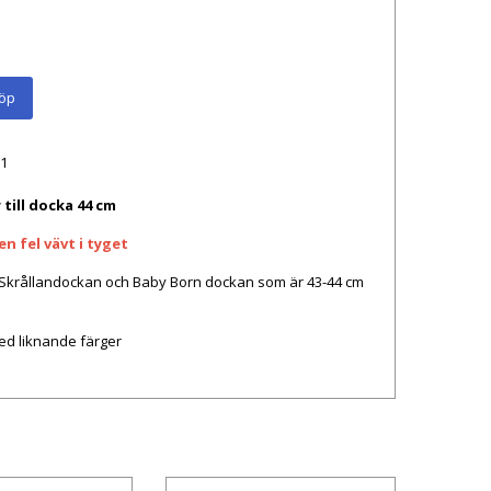
öp
1
till docka 44 cm
en fel vävt i tyget
x. Skrållandockan och Baby Born dockan som är 43-44 cm
d liknande färger