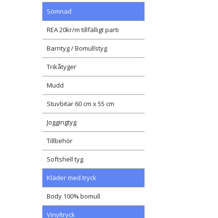
Sömnad
REA 20kr/m tillfälligt parti
Barntyg / Bomullstyg
Trikåtyger
Mudd
Stuvbitar 60 cm x 55 cm
Joggingtyg
Tillbehör
Softshell tyg
Kläder med tryck
Body 100% bomull
Vinyltryck