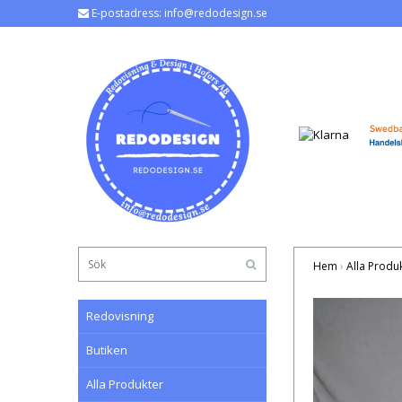
E-postadress:
info@redodesign.se
Hem
›
Alla Produ
Redovisning
Butiken
Alla Produkter