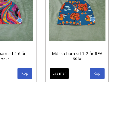
rn stl 4-6 år
Mössa barn stl 1-2 år REA
99 kr
50 kr
Läs mer