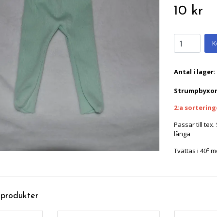
10 kr
K
Antal i lager:
Strumpbyxor 
2:a sortering
Passar till te
långa
o
Tvättas i 40
me
 produkter