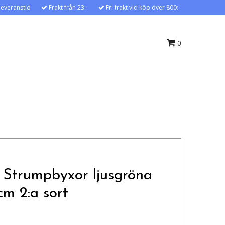
leveranstid
Frakt från 23:-
Fri frakt vid köp över 800:-
0
 Strumpbyxor ljusgröna
cm 2:a sort