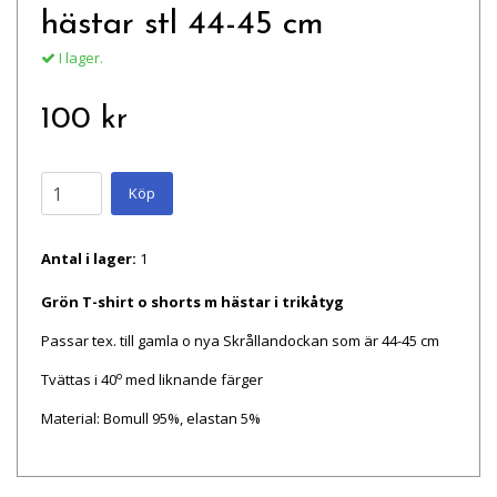
hästar stl 44-45 cm
I lager.
100 kr
Köp
Antal i lager:
1
Grön T-shirt o shorts m hästar i trikåtyg
Passar tex. till gamla o nya Skrållandockan som är 44-45 cm
o
Tvättas i 40
med liknande färger
Material
: Bomull 95%, elastan 5%