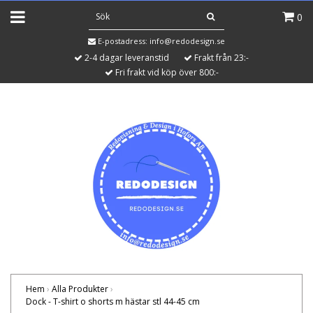
0
E-postadress:
info@redodesign.se
2-4 dagar leveranstid
Frakt från 23:-
Fri frakt vid köp över 800:-
Hem
›
Alla Produkter
›
Dock - T-shirt o shorts m hästar stl 44-45 cm