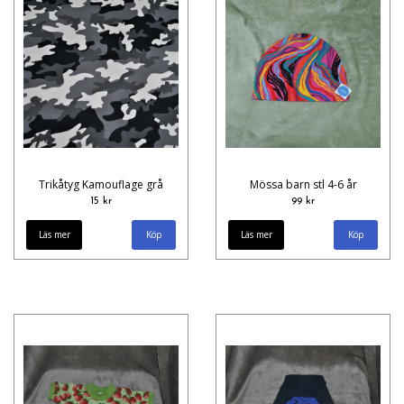
Trikåtyg Kamouflage grå
Mössa barn stl 4-6 år
15 kr
99 kr
Läs mer
Läs mer