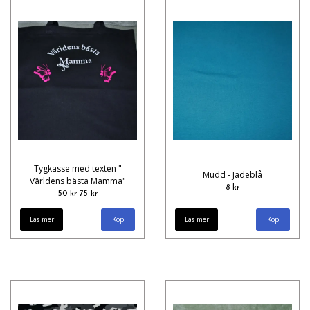
Tygkasse med texten "
Mudd - Jadeblå
Världens bästa Mamma"
8 kr
50 kr
75 kr
Läs mer
Läs mer