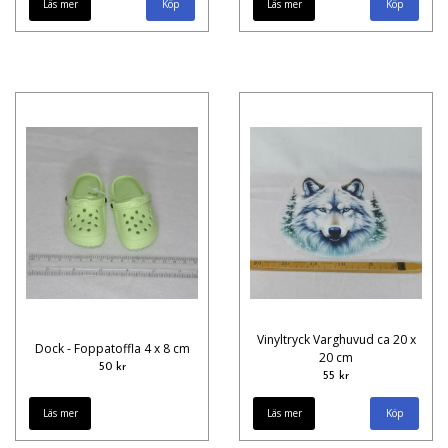
Läs mer
Läs mer
Vinyltryck Varghuvud ca 20 x
Dock - Foppatoffla 4 x 8 cm
20 cm
50 kr
55 kr
Läs mer
Läs mer