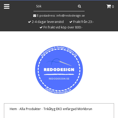
0
E-postadress:
info@redodesign.se
2-4 dagar leveranstid
Frakt från 23:-
Fri frakt vid köp över 800:-
Hem
›
Alla Produkter
›
Trikåtyg EKO enfärgad Mörkbrun