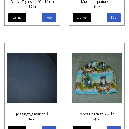
Dock - Tights stl 40 - 44 cm
Mudd - aquaturkos
50 kr
8 kr
Läs mer
Läs mer
Joggingtyg marinblå
Mössa barn stl 2-4 år
14 kr
99 kr