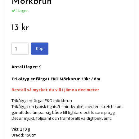
Mörkbrun
I lager.
13 kr
Köp
Antal i lager:
9
Trikåtyg enfärgat EKO Mörkbrun 13kr / dm
Beställ så mycket du vill i jämna decimeter
Trikåtyg enfärgat EKO mörkbrun
Trikåtyg i en typisk tights/t-shirt-kvalité, med en stretch som
gör att det lämpar sig både till tightare och lösare plagg.
Det är mjukt, följsamt och framförallt väldigt bekvämt.
Vikt: 210 g
Bredd: 150cm