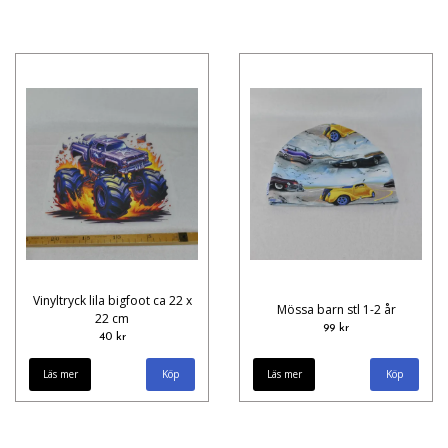
Vinyltryck lila bigfoot ca 22 x
Mössa barn stl 1-2 år
22 cm
99 kr
40 kr
Läs mer
Läs mer