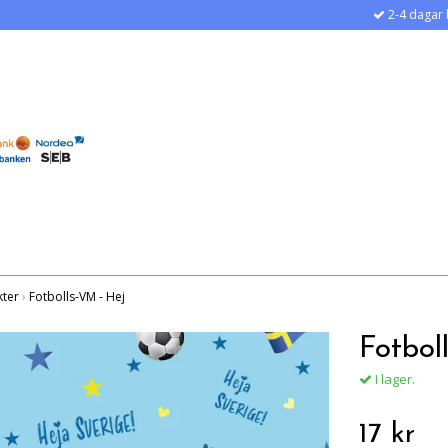
2-4 dagar 
kter
›
Fotbolls-VM - Hej
Fotbol
I lager.
17 kr