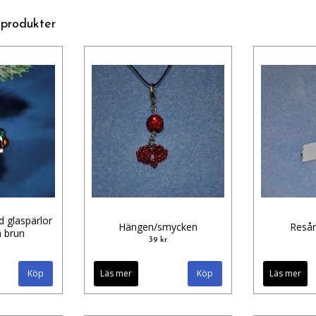
 produkter
d glaspärlor
Hängen/smycken
Resår
h brun
39 kr
Läs mer
Läs mer