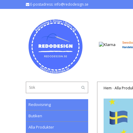
E-postadress:
info@redodesign.se
Hem
›
Alla Produ
Redovisning
Butiken
Alla Produkter