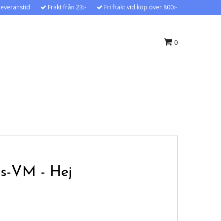
leveranstid
Frakt från 23:-
Fri frakt vid köp över 800:-
0
ls-VM - Hej