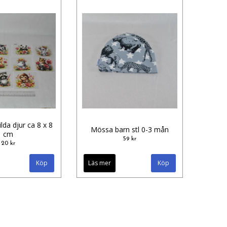
ilda djur ca 8 x 8
Mössa barn stl 0-3 mån
cm
59 kr
20 kr
Köp
Läs mer