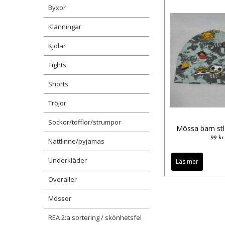
Byxor
Klänningar
Kjolar
Tights
Shorts
Tröjor
Sockor/tofflor/strumpor
Mössa barn st
99 kr
Nattlinne/pyjamas
Underkläder
Läs mer
Overaller
Mössor
REA 2:a sortering / skönhetsfel