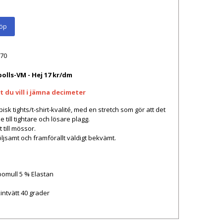
öp
70
olls-VM - Hej 17 kr/dm
 du vill i
jämna
decimeter
ypisk tights/t-shirt-kvalité, med en stretch som gör att det
 till tightare och lösare plagg.
 till mössor.
öljsamt och framförallt väldigt bekvämt.
bomull 5 % Elastan
intvätt 40 grader