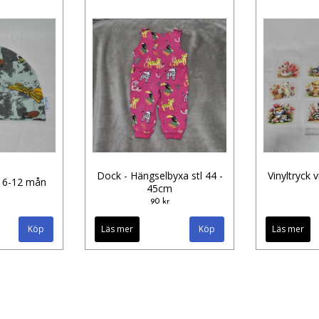
Dock - Hängselbyxa stl 44 -
Vinyltryck v
l 6-12 mån
45cm
90 kr
Läs mer
Läs mer