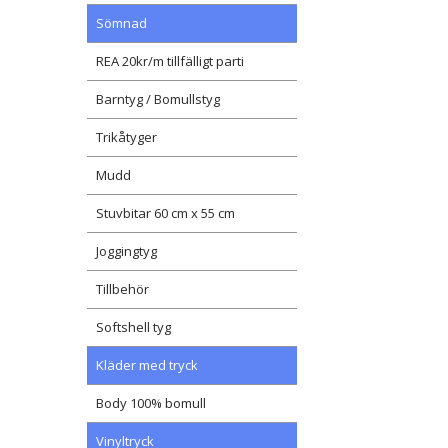
Sömnad
REA 20kr/m tillfälligt parti
Barntyg / Bomullstyg
Trikåtyger
Mudd
Stuvbitar 60 cm x 55 cm
Joggingtyg
Tillbehör
Softshell tyg
Kläder med tryck
Body 100% bomull
Vinyltryck