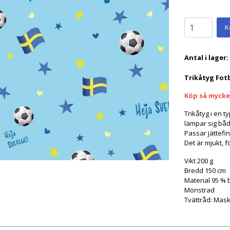
K
Antal i lager:
Trikåtyg Fotb
Köp så mycket
Trikåtyg i en t
lämpar sig både
Passar jättefint
Det är mjukt, f
Vikt 200 g
Bredd 150 cm
Material 95 % 
Mönstrad
Tvättråd: Mask