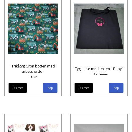
Trikåtyg Grön botten med
Tygkasse med texten " Baby"
arbetsfordon
50 kr
75 kr
16 kr
Läs mer
Läs mer