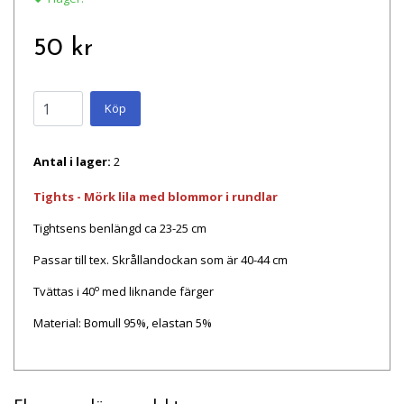
50 kr
Köp
Antal i lager:
2
Tights - Mörk lila med blommor i rundlar
Tightsens benlängd ca 23-25 cm
Passar till tex. Skrållandockan som är 40-44 cm
o
Tvättas i 40
med liknande färger
Material: Bomull 95%, elastan 5%