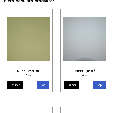
Flera populära produkter
Mudd - vaniljgul
Mudd - ljusgrå
8 kr
8 kr
Läs mer
Läs mer