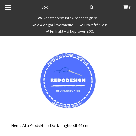
0
E-postadress:
info@redodesign.se
2-4 dagar leveranstid
Frakt från 23:-
Fri frakt vid köp över 800:-
Hem
›
Alla Produkter
›
Dock - Tights stl 44 cm