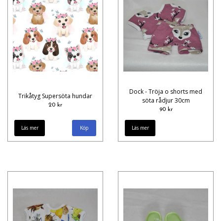
Dock - Tröja o shorts med
Trikåtyg Supersöta hundar
söta rådjur 30cm
20 kr
90 kr
Läs mer
Läs mer