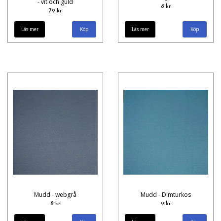
- vit och guld
8 kr
79 kr
Läs mer
Läs mer
Mudd - webgrå
Mudd - Dimturkos
8 kr
9 kr