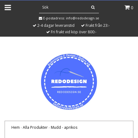
0
E-postadress:
info@redodesign.se
2-4 dagar leveranstid
Frakt från 23:-
Fri frakt vid köp över 800:-
Hem
›
Alla Produkter
›
Mudd - aprikos