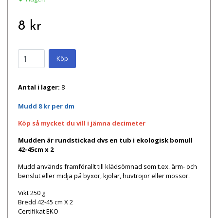
8 kr
Köp
Antal i lager:
8
Mudd 8 kr per dm
Köp så mycket du vill i
jämna
decimeter
Mudden är rundstickad dvs en tub i ekologisk bomull
42-45cm x 2
Mudd används framförallt till klädsömnad som t.ex. ärm- och
benslut eller midja på byxor, kjolar, huvtröjor eller mössor.
Vikt 250 g
Bredd 42-45 cm X 2
Certifikat EKO