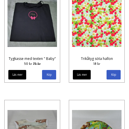
Tygkasse med texten " Baby"
Trikåtyg söta hallon
50 kr
75 kr
18 kr
Läs mer
Läs mer