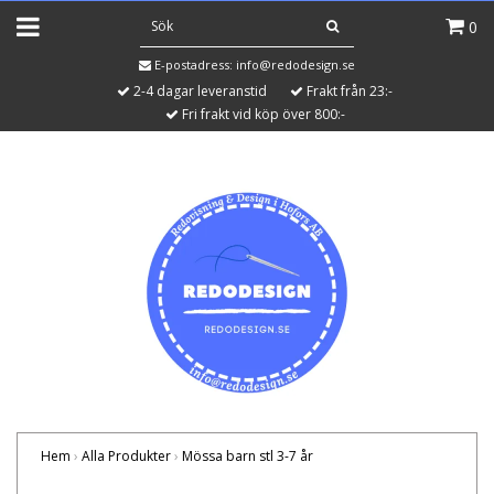
0
E-postadress:
info@redodesign.se
2-4 dagar leveranstid
Frakt från 23:-
Fri frakt vid köp över 800:-
Hem
›
Alla Produkter
›
Mössa barn stl 3-7 år