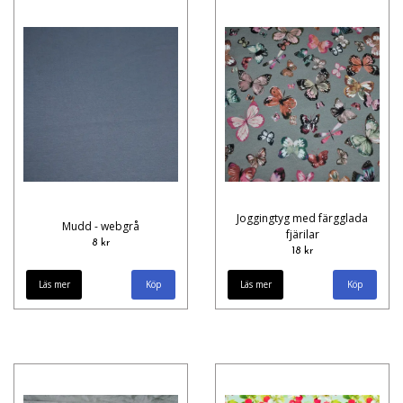
Joggingtyg med färgglada
Mudd - webgrå
fjärilar
8 kr
18 kr
Läs mer
Läs mer