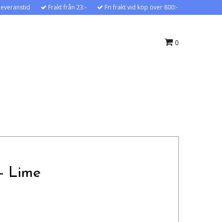
leveranstid
Frakt från 23:-
Fri frakt vid köp över 800:-
0
- Lime