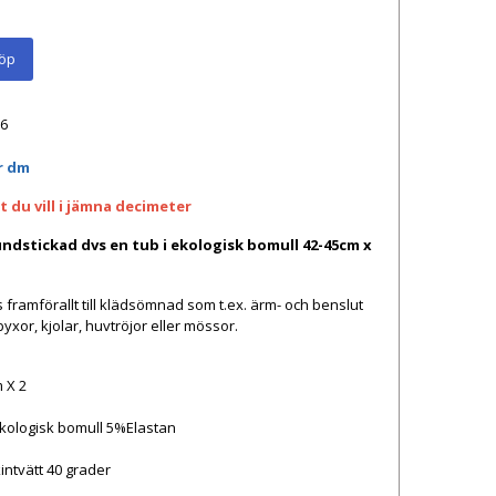
öp
6
r dm
 du vill i
jämna
decimeter
ndstickad dvs en tub i ekologisk bomull 42-45cm x
ramförallt till klädsömnad som t.ex. ärm- och benslut
byxor, kjolar, huvtröjor eller mössor.
 X 2
Ekologisk bomull 5%Elastan
intvätt 40 grader