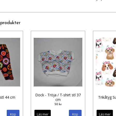
 produkter
Dock - Tröja / T-shirt stl 37
 stl 44 cm
Trikåtyg S
cm
50 kr
Läs mer
Läs mer