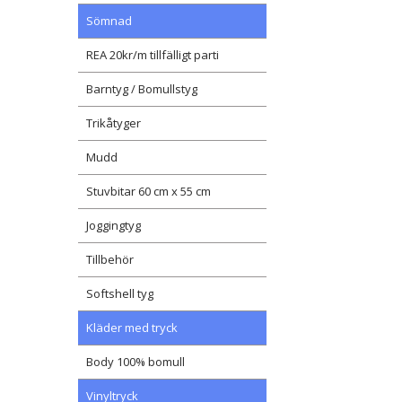
Sömnad
REA 20kr/m tillfälligt parti
Barntyg / Bomullstyg
Trikåtyger
Mudd
Stuvbitar 60 cm x 55 cm
Joggingtyg
Tillbehör
Softshell tyg
Kläder med tryck
Body 100% bomull
Vinyltryck