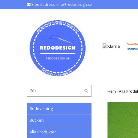
E-postadress:
info@redodesign.se
Hem
›
Alla Produ
Redovisning
Butiken
Alla Produkter