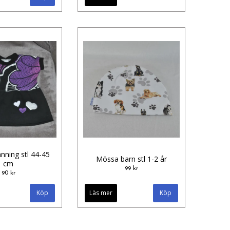
nning stl 44-45
Mössa barn stl 1-2 år
cm
99 kr
90 kr
Läs mer