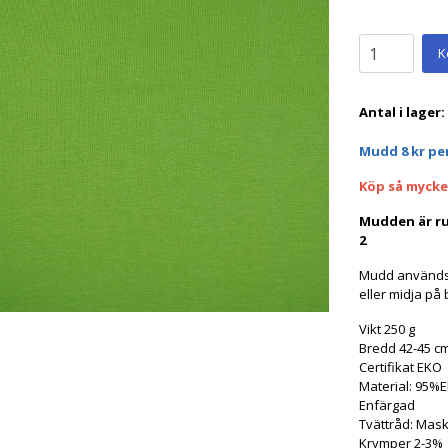
K
Antal i lager:
Mudd 8 kr pe
Köp så mycket
Mudden är ru
2
Mudd används f
eller midja på 
Vikt 250 g
Bredd 42-45 cm
Certifikat EKO
Material: 95%
Enfärgad
Tvättråd: Mask
Krymper 2-3%