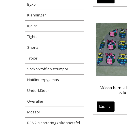
Byxor
Klänningar
Kjolar
Tights
Shorts
Tröjor
Sockor/tofflor/strumpor
Nattlinne/pyjamas
Mössa barn st
Underkläder
99 kr
Overaller
Läs mer
Mössor
REA 2:a sortering / skönhetsfel