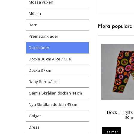
Mössa vuxen
Mössa
Barn
Flera populära
Prematur kläder
Dockkläder
Docka 30 cm Alice / Olle
Docka 37 cm
Baby Born 43 cm
Gamla Skrållan dockan 44 cm
Nya Skrållan dockan 45 cm
Dock - Tights
Galgar
50 kr
Dress
Läs mer