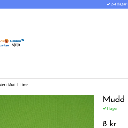
2-4 dagar 
kter
›
Mudd - Lime
Mudd 
I lager.
8 kr