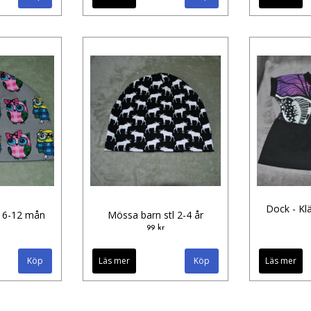
Dock - Klä
l 6-12 mån
Mössa barn stl 2-4 år
99 kr
Läs mer
Läs mer