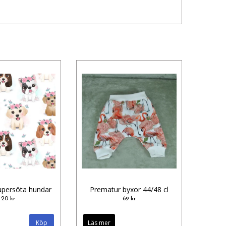
upersöta hundar
Prematur byxor 44/48 cl
20 kr
69 kr
Läs mer